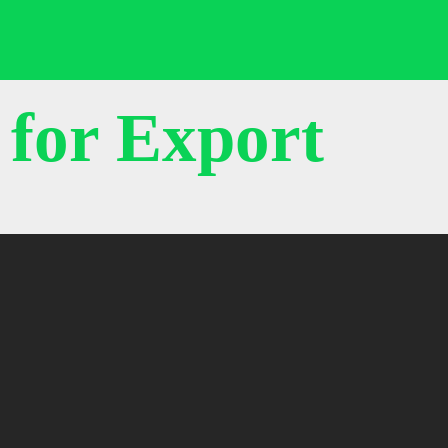
خطي
لى
لمحتوى
 for Export