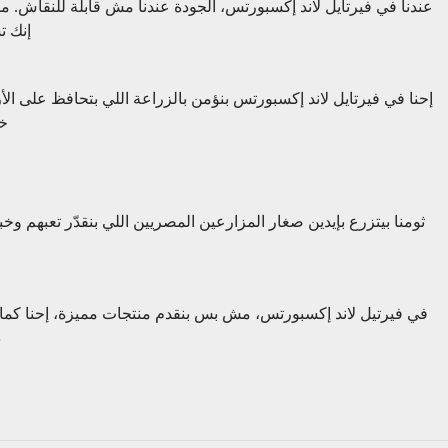
عندنا في فيرتايل لاند إكسبورتس، الجودة عندنا مش قابلة للنقاش. 
إنك تستلم ثوم نقي 
إحنا في فيرتايل لاند إكسبورتس بنؤمن بالزراعة اللي بتحافظ على ا
خص
ثومنا بيتزرع بإيدين صغار المزارعين المصريين اللي بنقدّر تعبهم وخ
في فيرتيل لاند إكسبورتس، مش بس بنقدم منتجات مميزة، إحنا كمان ب
د