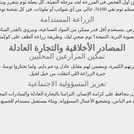
من أول الفحص في المزرعة لحد مرحلة التعبئة، كل بصلة ثوم بتتفرز وب
100%، خالي من أي شوائب أو ملوثات، في كل شحنة توصلك.
الزراعة المستدامة
لأرض. بنستخدم أقل قدر ممكن من المواد الصناعية، وبنروي بالقدر المن
وبة التربة. النتيجة؟ ثوم صحي ليك، وطريقة زراعة ألطف على كوكبنا
المصادر الأخلاقية والتجارة العادلة
تمكين المزارعين المحليين
برتهم الكبيرة، وبنضمن لهم مقابل عادل ودعم دايم. ولما تختاروا ثومنا
خبرة الزراعة اللي اتنقلت من جيل لجيل.
تعزيز المسؤولية الاجتماعية
نحافظ على كرامة الإنسان. التزامنا بالتجارة العادلة والمبادرات ا
عم الناس، وتشجيع الأعمال المسؤولة، وبناء مستقبل مستدام للجميع.