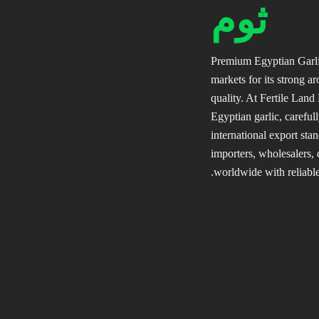
ثوم
Premium Egyptian Garlic
markets for its strong a
quality. At Fertile Land
Egyptian garlic, careful
international export stan
importers, wholesalers, 
worldwide with reliable