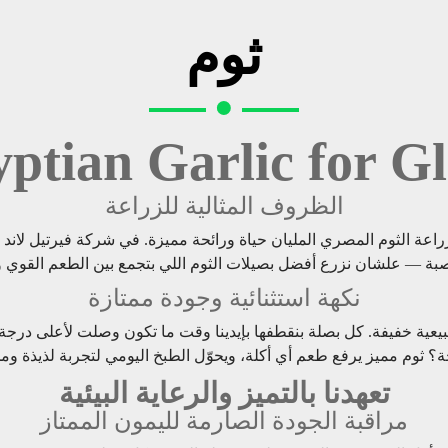
ثوم
tian Garlic for G
الظروف المثالية للزراعة
ة لزراعة الثوم المصري المليان حياة ورائحة مميزة. في شركة فيرتي
ة — علشان نزرع أفضل بصيلات الثوم اللي بتجمع بين الطعم القوي والف
نكهة استثنائية وجودة ممتازة
ة طبيعية خفيفة. كل بصلة بنقطفها بإيدينا وقت ما تكون وصلت لأعلى
جة؟ ثوم مميز يرفع طعم أي أكلة، ويحوّل الطبخ اليومي لتجربة لذيذة ومخ
تعهدنا بالتميز والرعاية البيئية
مراقبة الجودة الصارمة لليمون الممتاز