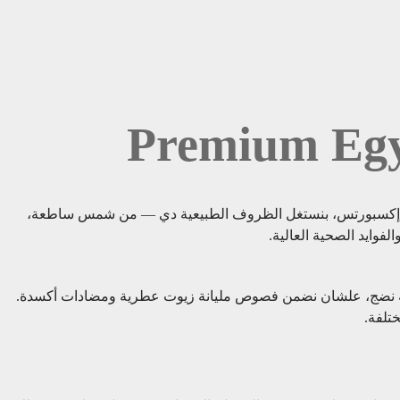
Premium Egyp
ل لاند إكسبورتس، بنستغل الظروف الطبيعية دي — من شمس ساطعة،
وايد الصحية العالية.
 درجة نضج، علشان نضمن فصوص مليانة زيوت عطرية ومضادات أكسدة.
تلفة.